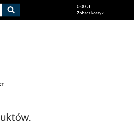
0.00 zł
Zobacz koszyk
KT
duktów.