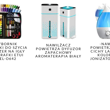
YBORNIK
-NA
NAWILŻACZ
KI DO SZYCIA
POWIETR
POWIETRZA DYFUZOR
ZER NA IGŁY
CICHY L
ZAPACHOWY
GRAFKI ETUI
KOLO
AROMATERAPIA BIAŁY
 EL-O642
JONIZATO