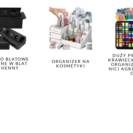
DUŻY P
O BLATOWE
KRAWIECK
ORGANIZER NA
NE W BLAT
ORGANIZ
KOSMETYKI
CHENNY
NICI AGRA