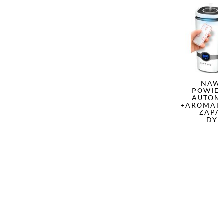
NAW
POWIE
AUTO
+AROMAT
ZAP
DY