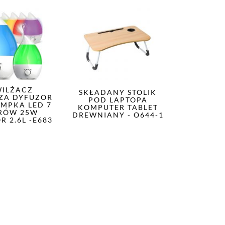
WILŻACZ
SKŁADANY STOLIK
ZA DYFUZOR
POD LAPTOPA
AMPKA LED 7
KOMPUTER TABLET
RÓW 25W
DREWNIANY - O644-1
R 2.6L -E683