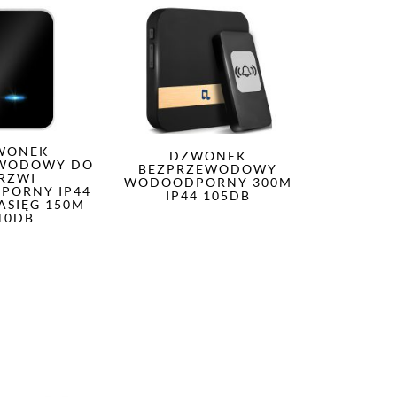
WONEK
DZWONEK
EWODOWY DO
BEZPRZEWODOWY
RZWI
WODOODPORNY 300M
PORNY IP44
IP44 105DB
ASIĘG 150M
10DB