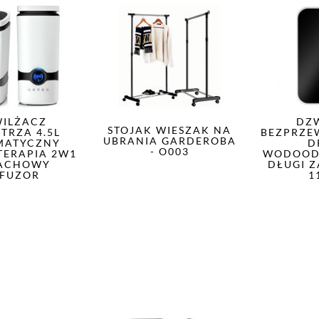
ILŻACZ
DZ
STOJAK WIESZAK NA
TRZA 4.5L
BEZPRZ
UBRANIA GARDEROBA
MATYCZNY
D
- O003
ERAPIA 2W1
WODOOD
ACHOWY
DŁUGI Z
FUZOR
1