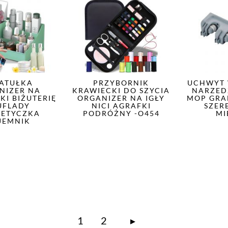
ATUŁKA
PRZYBORNIK
UCHWYT 
NIZER NA
KRAWIECKI DO SZYCIA
NARZED
KI BIŻUTERIĘ
ORGANIZER NA IGŁY
MOP GRA
UFLADY
NICI AGRAFKI
SZER
ETYCZKA
PODRÓŻNY -O454
MI
JEMNIK
1
2
▸