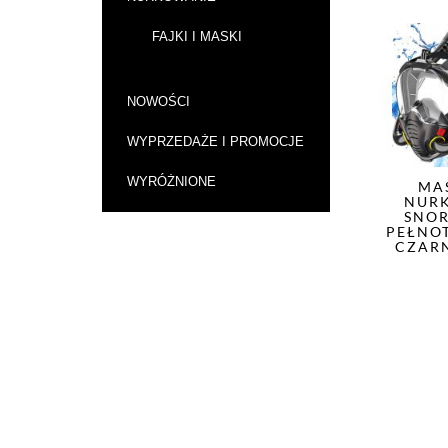
FAJKI I MASKI
NOWOŚCI
WYPRZEDAŻE I PROMOCJE
WYRÓŻNIONE
MA
NUR
SNOR
PEŁNO
CZARN