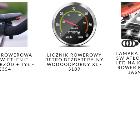
LAMPKA
 ROWEROWA
LICZNIK ROWEROWY
ŚWIATŁO
ŚWIETLENIE
RETRO BEZBATERYJNY
LED NA 
RZÓD + TYŁ -
WODOODPORNY XL -
ROWER 
E354
S189
JAS