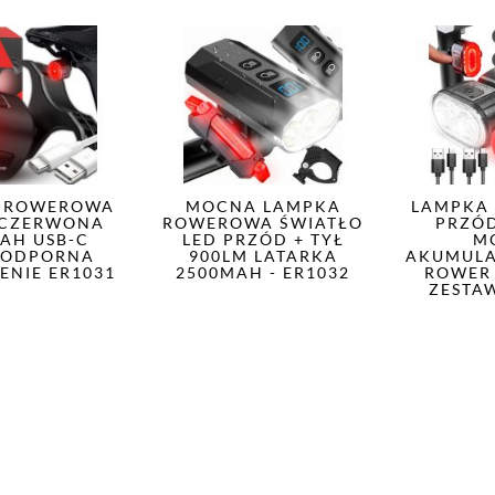
 ROWEROWA
MOCNA LAMPKA
LAMPKA
 CZERWONA
ROWEROWA ŚWIATŁO
PRZÓD
MAH USB-C
LED PRZÓD + TYŁ
M
ODPORNA
900LM LATARKA
AKUMUL
ENIE ER1031
2500MAH - ER1032
ROWER
ZESTAW