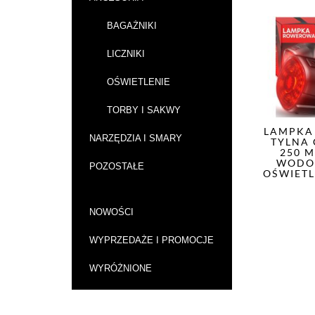
BAGAŻNIKI
LICZNIKI
OŚWIETLENIE
TORBY I SAKWY
LAMPKA
NARZĘDZIA I SMARY
TYLNA
250 
WODO
POZOSTAŁE
OŚWIETL
NOWOŚCI
WYPRZEDAŻE I PROMOCJE
WYRÓŻNIONE