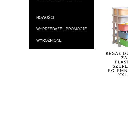
NOWOŚCI
WYPRZEDAŻE I PROMOCJE
WYRÓŻNIONE
REGAŁ D
ZA
PLAS
SZUF
POJEMN
XXL