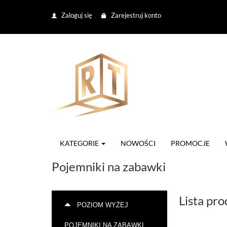
Zaloguj się
Zarejestruj konto
KATEGORIE
NOWOŚCI
PROMOCJE
Pojemniki na zabawki
Lista pr
POZIOM WYŻEJ
POJEMNIKI NA ZABAWKI