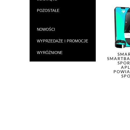
POZOSTAŁE
NOWOŚCI
WYPRZEDAŻE I PROMOCJE
WYRÓŻNIONE
SMA
SMARTBA
SPOR
AP
POWIA
SP