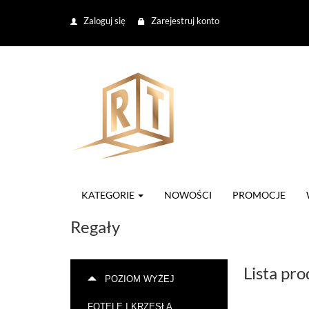
Zaloguj się
Zarejestruj konto
KATEGORIE
NOWOŚCI
PROMOCJE
Regały
Lista pr
POZIOM WYŻEJ
FOTELE I KRZESŁA