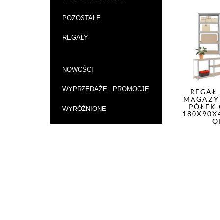
POZOSTAŁE
REGAŁY
NOWOŚCI
WYPRZEDAŻE I PROMOCJE
REGAŁ
MAGAZY
PÓŁEK
WYRÓŻNIONE
180X90X
O