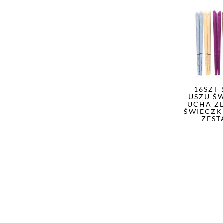
16SZT
USZU Ś
UCHA Z
ŚWIECZK
ZEST