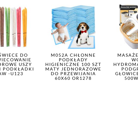
 ŚWIECE DO
M052A CHŁONNE
MASAŻE
WIECOWANIE
PODKŁADY
W
DROWE USZY
HIGIENICZNE 100 SZT
HYDROM
I PODKŁADKI
MATY JEDNORAZOWE
PODG
AW -U123
DO PRZEWIJANIA
GŁOWICE
60X60 OR1278
500W