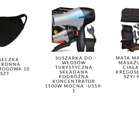
SUSZARKA DO
MATA M
SECZKA
WŁOSÓW
MASAŻ
HRONNA
TURYSTYCZNA
CIAŁ
MOGOWA 10
SKŁADANA
KRĘGOS
SZT
PODRÓŻNA
SZYI 
KONCENTRATOR
1500W MOCNA -U159-
1