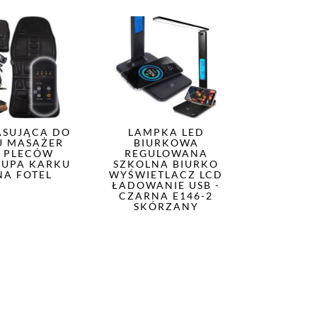
ASUJĄCA DO
LAMPKA LED
U MASAŻER
BIURKOWA
A PLECÓW
REGULOWANA
ŁUPA KARKU
SZKOLNA BIURKO
NA FOTEL
WYŚWIETLACZ LCD
ŁADOWANIE USB -
CZARNA E146-2
SKÓRZANY