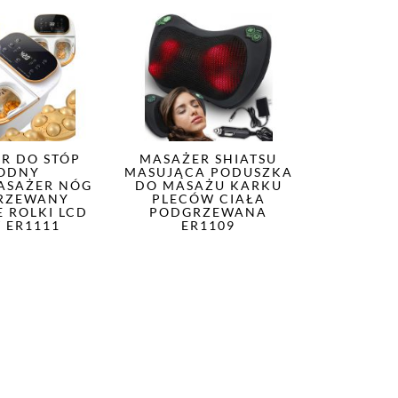
R DO STÓP
MASAŻER SHIATSU
ODNY
MASUJĄCA PODUSZKA
ASAŻER NÓG
DO MASAŻU KARKU
RZEWANY
PLECÓW CIAŁA
 ROLKI LCD
PODGRZEWANA
 ER1111
ER1109