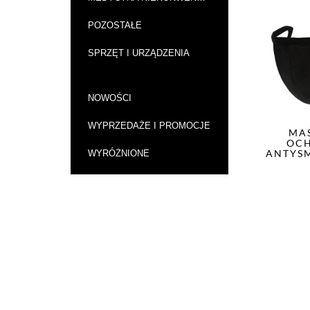
POZOSTAŁE
SPRZĘT I URZĄDZENIA
NOWOŚCI
WYPRZEDAŻE I PROMOCJE
MA
OC
ANTYS
WYRÓŻNIONE