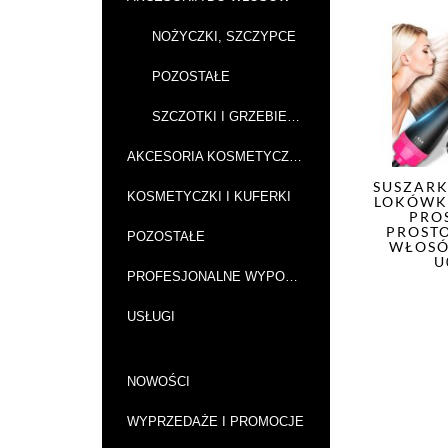
NOŻYCZKI, SZCZYPCE
POZOSTAŁE
SZCZOTKI I GRZEBIENIE
AKCESORIA KOSMETYCZNE
SUSZARK
KOSMETYCZKI I KUFERKI
LOKÓWK
PRO
PROST
POZOSTAŁE
WŁOSÓ
U
PROFESJONALNE WYPOSAŻENIE SALONÓW
USŁUGI
NOWOŚCI
WYPRZEDAŻE I PROMOCJE