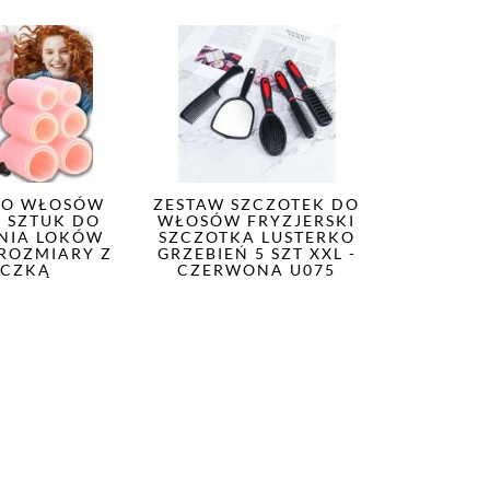
DO WŁOSÓW
ZESTAW SZCZOTEK DO
6 SZTUK DO
WŁOSÓW FRYZJERSKI
NIA LOKÓW
SZCZOTKA LUSTERKO
 ROZMIARY Z
GRZEBIEŃ 5 SZT XXL -
ĄCZKĄ
CZERWONA U075