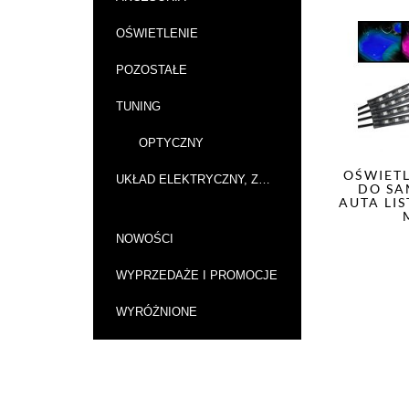
OŚWIETLENIE
POZOSTAŁE
TUNING
OPTYCZNY
OŚWIETL
UKŁAD ELEKTRYCZNY, ZAPŁON
DO S
AUTA LI
NOWOŚCI
WYPRZEDAŻE I PROMOCJE
WYRÓŻNIONE