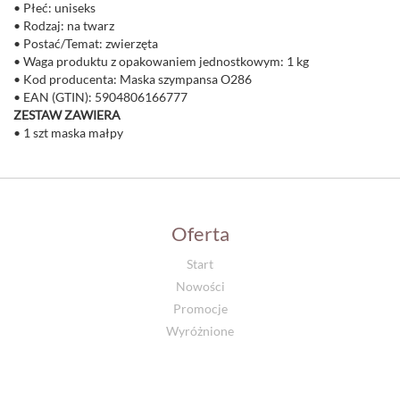
• Płeć: uniseks
• Rodzaj: na twarz
• Postać/Temat: zwierzęta
• Waga produktu z opakowaniem jednostkowym: 1 kg
• Kod producenta: Maska szympansa O286
• EAN (GTIN): 5904806166777
ZESTAW ZAWIERA
• 1 szt maska małpy
Oferta
Start
Nowości
Promocje
Wyróżnione