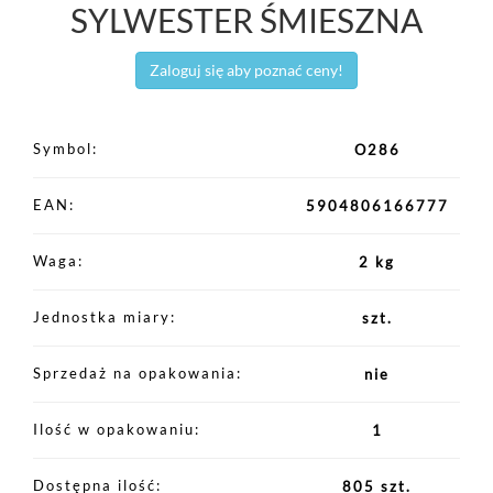
SYLWESTER ŚMIESZNA
Zaloguj się aby poznać ceny!
Symbol
O286
EAN
5904806166777
Waga
2 kg
Jednostka miary
szt.
Sprzedaż na opakowania
nie
Ilość w opakowaniu
1
Dostępna ilość
805 szt.