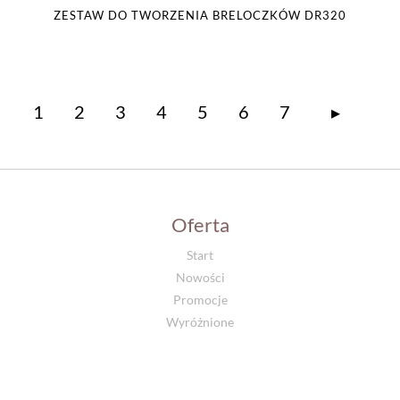
ZESTAW DO TWORZENIA BRELOCZKÓW DR320
1
2
3
4
5
6
7
▸
Oferta
Start
Nowości
Promocje
Wyróżnione