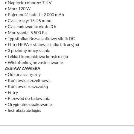
• Napięcie robocze: 7,4 V
• Moc: 120 W
• Pojemność baterii: 2 000 mAh
• Czas pracy: 15-25 minut
• Czas ładowania: około 3 h
• Moc ssania: 5 500 Pa
• Typ silnika: Bezszczotkowy silnik DC
• Filtr: HEPA + stalowa siatka filtracyjna
• 3 poziomy mocy ssania
• Lekka i kompaktowa konstrukcja
• Wielofunkcyjne zastosowanie
ZESTAW ZAWIERA
• Odkurzacz ręczny
• Końcówka szczelinowa
• Końcówki ze szczotką
• Filtry
• Przewód do ładowania
• Oryginalne opakowanie
e:
• Instrukcja obsługi