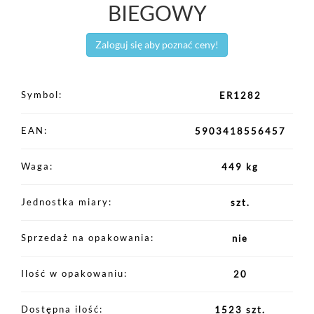
BIEGOWY
Zaloguj się aby poznać ceny!
Symbol
ER1282
EAN
5903418556457
Waga
449 kg
Jednostka miary
szt.
Sprzedaż na opakowania
nie
Ilość w opakowaniu
20
Dostępna ilość
1523 szt.