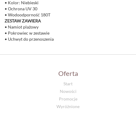
• Kolor: Niebieski
• Ochrona UV 30
• Wodoodporność 180T
ZESTAW ZAWIERA
• Namiot plażowy
• Pokrowiec w zestawie
• Uchwyt do przenoszenia
Oferta
Start
Nowości
Promocje
Wyróżnione