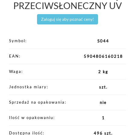
PRZECIWSŁONECZNY UV
Zaloguj się aby poznać ceny!
Symbol
S044
EAN
5904806160218
Waga
2 kg
Jednostka miary
szt.
Sprzedaż na opakowania
nie
Ilość w opakowaniu
1
Dostępna ilość
496 szt.