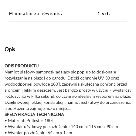
Minimalne zamówienie
1 szt.
Opis
OPIS PRODUKTU
Namiot plażowy samorozkładający się pop-up to doskonałe
rozwiązanie na plażę i do ogrodu. Dzięki ochronie UV 30 oraz
wodoodpornej powłoce 180T, zapewnia skuteczną ochronę przed
słońcem i lekkim deszczem. Jest bardzo prosty w użyciu – wystarczy
rozłożyć go w kilka sekund, co czyni go idealnym wyborem na plażę.
Dzięki swojej lekkiej konstrukcji, namiot jest łatwy do przenoszenia,
a po złożeniu zajmuje mało miejsca.
SPECYFIKACJA TECHNICZNA
• Materiał: Poliester 180T
• Wymiar użytkowy po rozłożeniu: 140 cm x 115 cm x 90 cm
• Wymiar po złożeniu: 64 cm x 1 cm