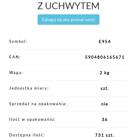
Z UCHWYTEM
Zaloguj się aby poznać ceny!
Symbol
E954
EAN
5904806165671
Waga
2 kg
Jednostka miary
szt.
Sprzedaż na opakowania
nie
Ilość w opakowaniu
36
Dostępna ilość
731 szt.