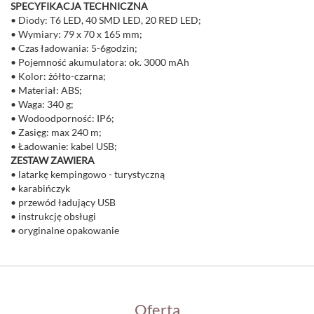
SPECYFIKACJA TECHNICZNA
• Diody: T6 LED, 40 SMD LED, 20 RED LED;
• Wymiary: 79 x 70 x 165 mm;
• Czas ładowania: 5-6godzin;
• Pojemność akumulatora: ok. 3000 mAh
• Kolor: żółto-czarna;
• Materiał: ABS;
• Waga: 340 g;
• Wodoodporność: IP6;
• Zasięg: max 240 m;
• Ładowanie: kabel USB;
ZESTAW ZAWIERA
• latarkę kempingowo - turystyczną
• karabińczyk
• przewód ładujący USB
• instrukcję obsługi
• oryginalne opakowanie
Oferta