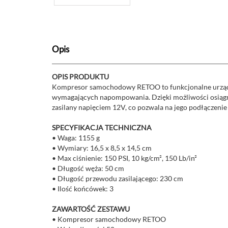
Opis
OPIS PRODUKTU
Kompresor samochodowy RETOO to funkcjonalne urządz
wymagających napompowania. Dzięki możliwości osiągnię
zasilany napięciem 12V, co pozwala na jego podłączenie 
SPECYFIKACJA TECHNICZNA
• Waga: 1155 g
• Wymiary: 16,5 x 8,5 x 14,5 cm
• Max ciśnienie: 150 PSI, 10 kg/cm², 150 Lb/in²
• Długość węża: 50 cm
• Długość przewodu zasilającego: 230 cm
• Ilość końcówek: 3
ZAWARTOŚĆ ZESTAWU
• Kompresor samochodowy RETOO