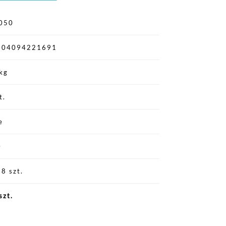
050
904094221691
kg
t.
e
0
8 szt.
szt.