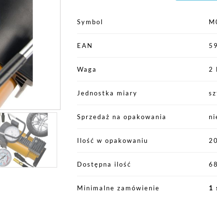
Symbol
M
EAN
5
Waga
2 
Jednostka miary
sz
Sprzedaż na opakowania
ni
Ilość w opakowaniu
2
Dostępna ilość
68
Minimalne zamówienie
1 