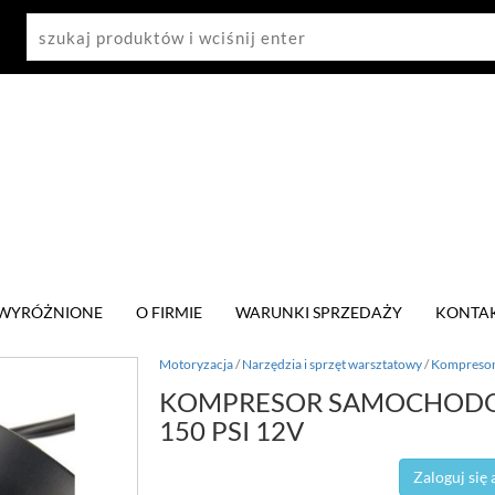
WYRÓŻNIONE
O FIRMIE
WARUNKI SPRZEDAŻY
KONTA
Motoryzacja
/
Narzędzia i sprzęt warsztatowy
/
Kompreso
KOMPRESOR SAMOCHODO
150 PSI 12V
Zaloguj się