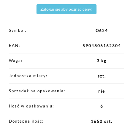
Zaloguj się aby poznać ceny!
Symbol
O624
EAN
5904806162304
Waga
3 kg
Jednostka miary
szt.
Sprzedaż na opakowania
nie
Ilość w opakowaniu
6
Dostępna ilość
1650 szt.