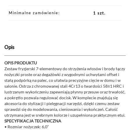
Minimalne zamówienie
1 szt.
Opis
OPIS PRODUKTU
Zestaw fryzjerski 7-elementowy do strzyżenia włosów i brody łączy
nożyczki proste oraz degażówki z wygodnymi uchwytami offset i
stałą podpórką na palec, co ułatwia precyzyjne cięcie w domu i w
salonie. Ostrza z chromowanej stali 4Cr13 o twardości 58±1 HRC i
lustrzanym wykończeniu zapewniają płynny przesuw oraz trwałość,
a pokrętło pozwala regulować docisk. W komplecie znajdują się
akcesoria do stylizacji i pielęgnacji narzędzi, dzięki czemu zestaw
sprawdzi się do modelowania, cieniowania i wykończeń. Całość
utrzymana jest w srebrnym kolorze i uzupełniona praktycznym etui.
SPECYFIKACJA TECHNICZNA
• Rozmiar nożyczek: 6,0”