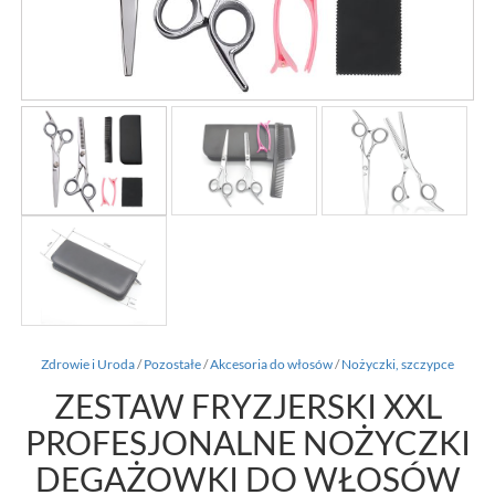
Zdrowie i Uroda
/
Pozostałe
/
Akcesoria do włosów
/
Nożyczki, szczypce
ZESTAW FRYZJERSKI XXL
PROFESJONALNE NOŻYCZKI
DEGAŻOWKI DO WŁOSÓW