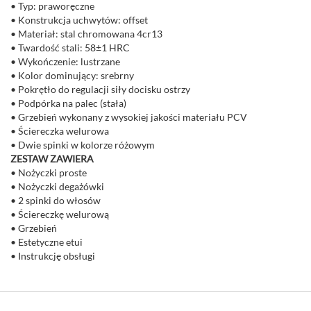
• Typ: praworęczne
• Konstrukcja uchwytów: offset
• Materiał: stal chromowana 4cr13
• Twardość stali: 58±1 HRC
• Wykończenie: lustrzane
• Kolor dominujący: srebrny
• Pokrętło do regulacji siły docisku ostrzy
• Podpórka na palec (stała)
• Grzebień wykonany z wysokiej jakości materiału PCV
• Ściereczka welurowa
• Dwie spinki w kolorze różowym
ZESTAW ZAWIERA
• Nożyczki proste
• Nożyczki degażówki
• 2 spinki do włosów
• Ściereczkę welurową
• Grzebień
• Estetyczne etui
• Instrukcję obsługi