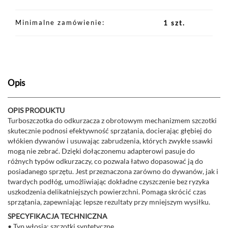
Minimalne zamówienie
1 szt.
Opis
OPIS PRODUKTU
Turboszczotka do odkurzacza z obrotowym mechanizmem szczotki
skutecznie podnosi efektywność sprzątania, docierając głębiej do
włókien dywanów i usuwając zabrudzenia, których zwykłe ssawki
mogą nie zebrać. Dzięki dołączonemu adapterowi pasuje do
różnych typów odkurzaczy, co pozwala łatwo dopasować ją do
posiadanego sprzętu. Jest przeznaczona zarówno do dywanów, jak i
twardych podłóg, umożliwiając dokładne czyszczenie bez ryzyka
uszkodzenia delikatniejszych powierzchni. Pomaga skrócić czas
sprzątania, zapewniając lepsze rezultaty przy mniejszym wysiłku.
SPECYFIKACJA TECHNICZNA
• Typ włosia: szczotki syntetyczne