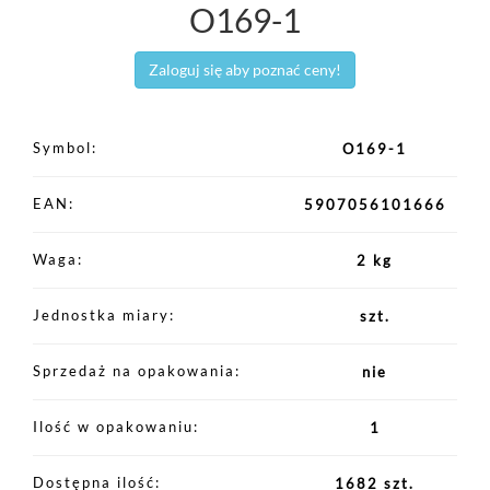
O169-1
Zaloguj się aby poznać ceny!
Symbol
O169-1
EAN
5907056101666
Waga
2 kg
Jednostka miary
szt.
Sprzedaż na opakowania
nie
Ilość w opakowaniu
1
Dostępna ilość
1682 szt.