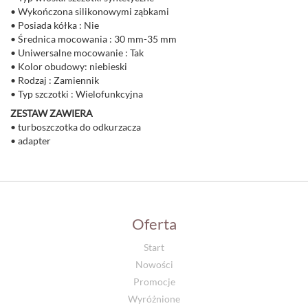
• Wykończona silikonowymi ząbkami
• Posiada kółka : Nie
• Średnica mocowania : 30 mm-35 mm
• Uniwersalne mocowanie : Tak
• Kolor obudowy: niebieski
• Rodzaj : Zamiennik
• Typ szczotki : Wielofunkcyjna
ZESTAW ZAWIERA
• turboszczotka do odkurzacza
• adapter
Oferta
Start
Nowości
Promocje
Wyróżnione