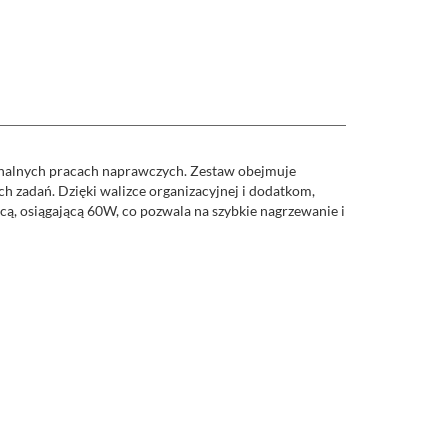
jonalnych pracach naprawczych. Zestaw obejmuje
ch zadań. Dzięki walizce organizacyjnej i dodatkom,
ocą, osiągającą 60W, co pozwala na szybkie nagrzewanie i