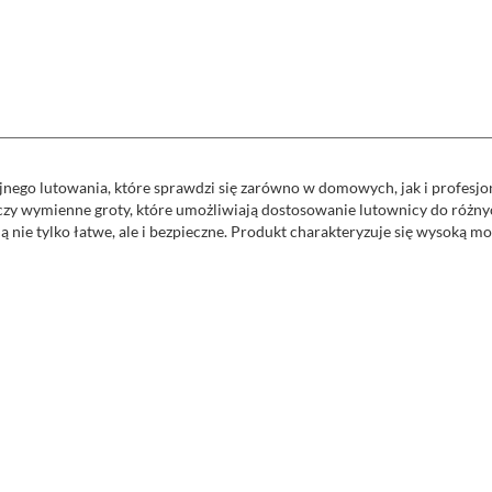
jnego lutowania, które sprawdzi się zarówno w domowych, jak i profes
, czy wymienne groty, które umożliwiają dostosowanie lutownicy do różny
 nie tylko łatwe, ale i bezpieczne. Produkt charakteryzuje się wysoką m