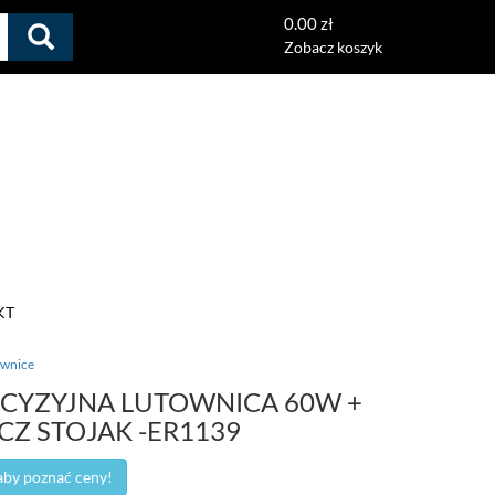
0.00 zł
Zobacz koszyk
KT
ownice
CYZYJNA LUTOWNICA 60W +
Z STOJAK -ER1139
 aby poznać ceny!