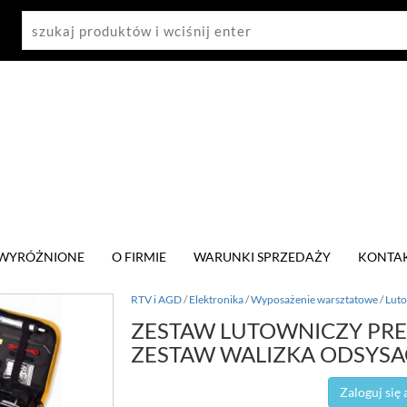
WYRÓŻNIONE
O FIRMIE
WARUNKI SPRZEDAŻY
KONTA
RTV i AGD
/
Elektronika
/
Wyposażenie warsztatowe
/
Lut
ZESTAW LUTOWNICZY PRE
ZESTAW WALIZKA ODSYSAC
Zaloguj się