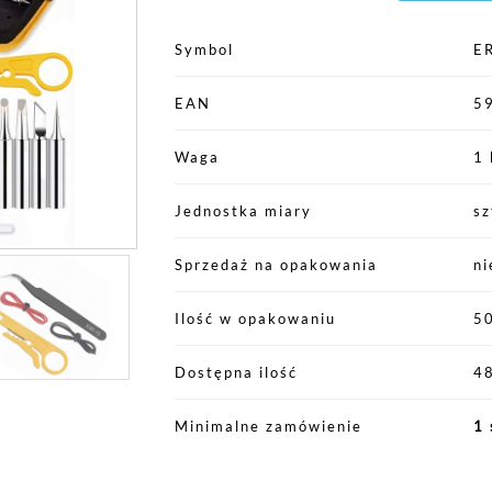
Symbol
E
EAN
5
Waga
1 
Jednostka miary
sz
Sprzedaż na opakowania
ni
Ilość w opakowaniu
5
Dostępna ilość
48
Minimalne zamówienie
1 