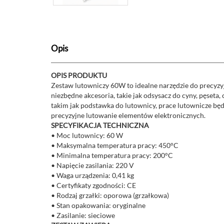
Opis
OPIS PRODUKTU
Zestaw lutowniczy 60W to idealne narzędzie do precyzy
niezbędne akcesoria, takie jak odsysacz do cyny, pęseta
takim jak podstawka do lutownicy, prace lutownicze będą
precyzyjne lutowanie elementów elektronicznych.
SPECYFIKACJA TECHNICZNA
• Moc lutownicy: 60 W
• Maksymalna temperatura pracy: 450°C
• Minimalna temperatura pracy: 200°C
• Napięcie zasilania: 220 V
• Waga urządzenia: 0,41 kg
• Certyfikaty zgodności: CE
• Rodzaj grzałki: oporowa (grzałkowa)
• Stan opakowania: oryginalne
• Zasilanie: sieciowe