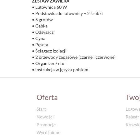
ZESTAW ZAWIERA
• Lutownica 60 W
• Podstawka do lutownicy + 2 śrubki
• 5 grotów
• Gąbka
• Odsysacz
• Cyna
• Pęseta
• Ściągacz izolacji
• 2 przewody zapasowe (czarne i czerwone)
• Organizer / etui
• Instrukcja w języku polskim
Oferta
Two
Start
Logowa
Nowości
Rejestr
Promocje
Koszyk
Wyróżnione