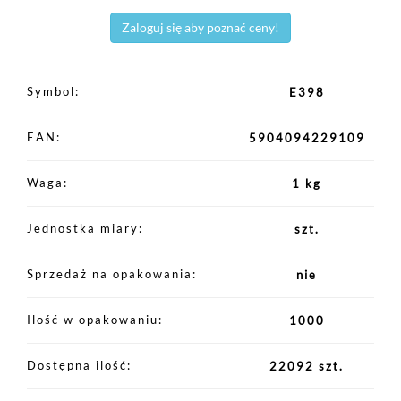
Zaloguj się aby poznać ceny!
Symbol
E398
EAN
5904094229109
Waga
1 kg
Jednostka miary
szt.
Sprzedaż na opakowania
nie
Ilość w opakowaniu
1000
Dostępna ilość
22092 szt.