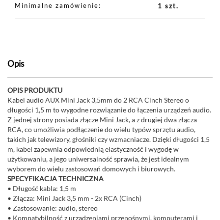
Minimalne zamówienie
1 szt.
Opis
OPIS PRODUKTU
Kabel audio AUX Mini Jack 3,5mm do 2 RCA Cinch Stereo o
długości 1,5 m to wygodne rozwiązanie do łączenia urządzeń audio.
Z jednej strony posiada złącze Mini Jack, a z drugiej dwa złącza
RCA, co umożliwia podłączenie do wielu typów sprzętu audio,
takich jak telewizory, głośniki czy wzmacniacze. Dzięki długości 1,5
m, kabel zapewnia odpowiednią elastyczność i wygodę w
użytkowaniu, a jego uniwersalność sprawia, że jest idealnym
wyborem do wielu zastosowań domowych i biurowych.
SPECYFIKACJA TECHNICZNA
• Długość kabla: 1,5 m
• Złącza: Mini Jack 3,5 mm - 2x RCA (Cinch)
• Zastosowanie: audio, stereo
• Kompatybilność z urządzeniami przenośnymi, komputerami i