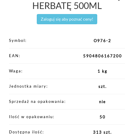
HERBATĘ 500ML
Zaloguj się aby poznać ceny!
Symbol
O976-2
EAN
5904806167200
Waga
1 kg
Jednostka miary
szt.
Sprzedaż na opakowania
nie
Ilość w opakowaniu
50
Dostępna ilość
313 szt.