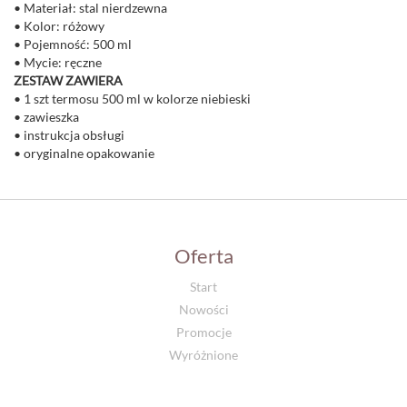
• Materiał: stal nierdzewna
• Kolor: różowy
• Pojemność: 500 ml
• Mycie: ręczne
ZESTAW ZAWIERA
• 1 szt termosu 500 ml w kolorze niebieski
• zawieszka
• instrukcja obsługi
• oryginalne opakowanie
Oferta
Start
Nowości
Promocje
Wyróżnione