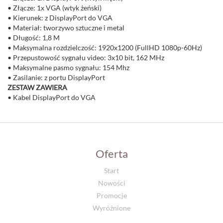
• Złącze: 1x VGA (wtyk żeński)
• Kierunek: z DisplayPort do VGA
• Materiał: tworzywo sztuczne i metal
• Długość: 1,8 M
• Maksymalna rozdzielczość: 1920x1200 (FullHD 1080p-60Hz)
• Przepustowość sygnału video: 3x10 bit, 162 MHz
• Maksymalne pasmo sygnału: 154 Mhz
• Zasilanie: z portu DisplayPort
ZESTAW ZAWIERA
• Kabel DisplayPort do VGA
Oferta
Start
Nowości
Promocje
Wyróżnione