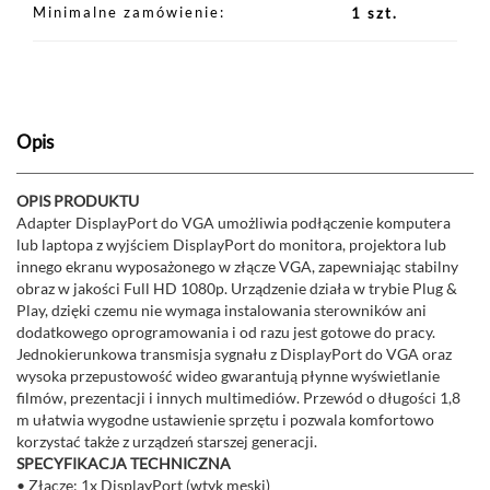
Minimalne zamówienie
1 szt.
Opis
OPIS PRODUKTU
Adapter DisplayPort do VGA umożliwia podłączenie komputera
lub laptopa z wyjściem DisplayPort do monitora, projektora lub
innego ekranu wyposażonego w złącze VGA, zapewniając stabilny
obraz w jakości Full HD 1080p. Urządzenie działa w trybie Plug &
Play, dzięki czemu nie wymaga instalowania sterowników ani
dodatkowego oprogramowania i od razu jest gotowe do pracy.
Jednokierunkowa transmisja sygnału z DisplayPort do VGA oraz
wysoka przepustowość wideo gwarantują płynne wyświetlanie
filmów, prezentacji i innych multimediów. Przewód o długości 1,8
m ułatwia wygodne ustawienie sprzętu i pozwala komfortowo
korzystać także z urządzeń starszej generacji.
SPECYFIKACJA TECHNICZNA
• Złącze: 1x DisplayPort (wtyk męski)