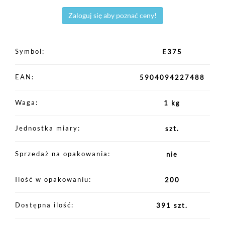
Zaloguj się aby poznać ceny!
Symbol
E375
EAN
5904094227488
Waga
1 kg
Jednostka miary
szt.
Sprzedaż na opakowania
nie
Ilość w opakowaniu
200
Dostępna ilość
391 szt.