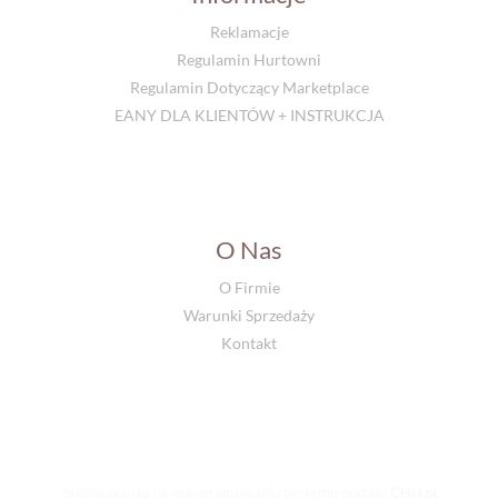
Reklamacje
Regulamin Hurtowni
Regulamin Dotyczący Marketplace
EANY DLA KLIENTÓW + INSTRUKCJA
O Nas
O Firmie
Warunki Sprzedaży
Kontakt
Strona oparta na oprogramowaniu systemu portalu
CHH.pl