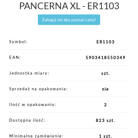
PANCERNA XL - ER1103
Zaloguj się aby poznać ceny!
Symbol
ER1103
EAN
5903418550349
Jednostka miary
szt.
Sprzedaż na opakowania
nie
Ilość w opakowaniu
2
Dostępna ilość
823 szt.
Minimalne zamówienie
1 szt.