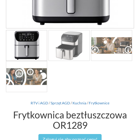
RTV i AGD
/
Sprzęt AGD
/
Kuchnia
/
Frytkownice
Frytkownica beztłuszczowa
OR1289
Zaloguj się aby poznać ceny!