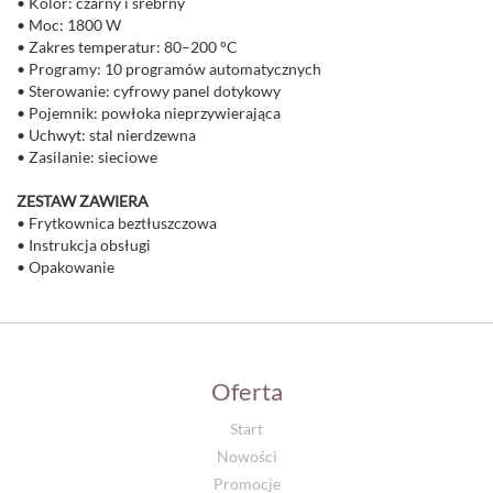
• Kolor: czarny i srebrny
• Moc: 1800 W
• Zakres temperatur: 80–200 °C
• Programy: 10 programów automatycznych
• Sterowanie: cyfrowy panel dotykowy
• Pojemnik: powłoka nieprzywierająca
• Uchwyt: stal nierdzewna
• Zasilanie: sieciowe
ZESTAW ZAWIERA
• Frytkownica beztłuszczowa
• Instrukcja obsługi
• Opakowanie
Oferta
Start
Nowości
Promocje