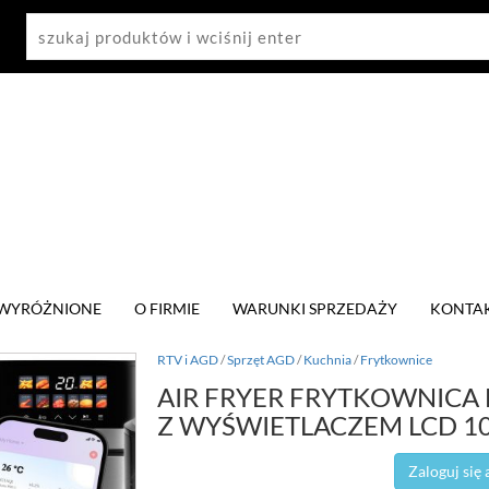
WYRÓŻNIONE
O FIRMIE
WARUNKI SPRZEDAŻY
KONTA
RTV i AGD
/
Sprzęt AGD
/
Kuchnia
/
Frytkownice
AIR FRYER FRYTKOWNICA 
Z WYŚWIETLACZEM LCD 1
Zaloguj się