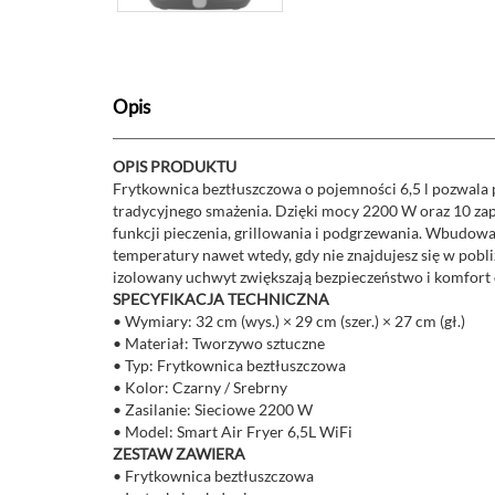
Opis
OPIS PRODUKTU
Frytkownica beztłuszczowa o pojemności 6,5 l pozwala 
tradycyjnego smażenia. Dzięki mocy 2200 W oraz 10 zapr
funkcji pieczenia, grillowania i podgrzewania. Wbudow
temperatury nawet wtedy, gdy nie znajdujesz się w pob
izolowany uchwyt zwiększają bezpieczeństwo i komfort
SPECYFIKACJA TECHNICZNA
• Wymiary: 32 cm (wys.) × 29 cm (szer.) × 27 cm (gł.)
• Materiał: Tworzywo sztuczne
• Typ: Frytkownica beztłuszczowa
• Kolor: Czarny / Srebrny
• Zasilanie: Sieciowe 2200 W
• Model: Smart Air Fryer 6,5L WiFi
ZESTAW ZAWIERA
• Frytkownica beztłuszczowa