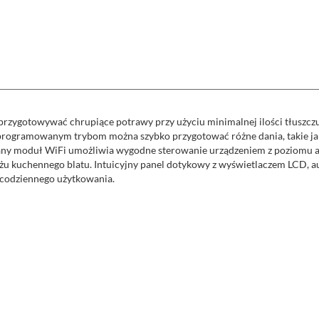
przygotowywać chrupiące potrawy przy użyciu minimalnej ilości tłuszczu
ogramowanym trybom można szybko przygotować różne dania, takie jak fry
any moduł WiFi umożliwia wygodne sterowanie urządzeniem z poziomu apli
liżu kuchennego blatu. Intuicyjny panel dotykowy z wyświetlaczem LCD, 
 codziennego użytkowania.