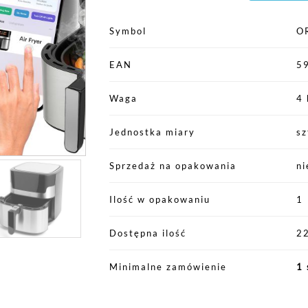
Symbol
O
EAN
5
Waga
4 
Jednostka miary
sz
Sprzedaż na opakowania
ni
Ilość w opakowaniu
1
Dostępna ilość
22
Minimalne zamówienie
1 