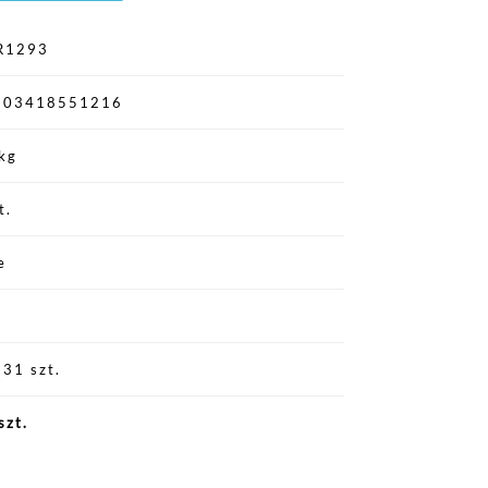
R1293
903418551216
kg
t.
e
31 szt.
szt.