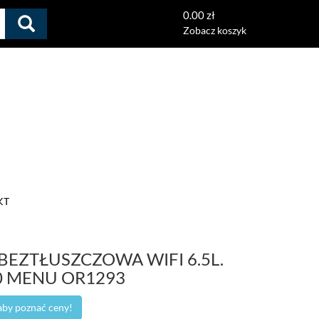
0.00 zł
Zobacz koszyk
KT
BEZTŁUSZCZOWA WIFI 6.5L.
0 MENU OR1293
 aby poznać ceny!