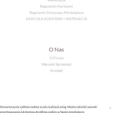
Regulamin Hurtowni
Regulamin Dotyczący Marketplace
EANY DLA KLIENTÓW + INSTRUKCJA
O Nas
O Firmie
Warunki Sprzedaży
Kontakt
Strona oparta na oprogramowaniu systemu portalu
CHH.pl
Strona korzysta z plików cookies w celu realizacji usług. Możesz określić warunki
X
przechowywania lub dostępu do plików cookies w Twojej przeglądarce.