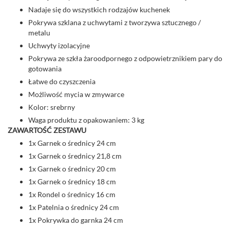
Nadaje się do wszystkich rodzajów kuchenek
Pokrywa szklana z uchwytami z tworzywa sztucznego /
metalu
Uchwyty izolacyjne
Pokrywa ze szkła żaroodpornego z odpowietrznikiem pary do
gotowania
Łatwe do czyszczenia
Możliwość mycia w zmywarce
Kolor: srebrny
Waga produktu z opakowaniem: 3 kg
ZAWARTOŚĆ ZESTAWU
1x Garnek o średnicy 24 cm
1x Garnek o średnicy 21,8 cm
1x Garnek o średnicy 20 cm
1x Garnek o średnicy 18 cm
1x Rondel o średnicy 16 cm
1x Patelnia o średnicy 24 cm
1x Pokrywka do garnka 24 cm