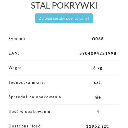
STAL POKRYWKI
Zaloguj się aby poznać ceny!
Symbol
O068
EAN
5904094221998
Waga
3 kg
Jednostka miary
szt.
Sprzedaż na opakowania
nie
Ilość w opakowaniu
4
Dostępna ilość
11952 szt.