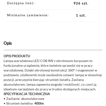
Dostępna ilość
926 szt.
Minimalne zamówienie
1 szt.
Opis
OPIS PRODUKTU
Lampa warsztatowa LED COB 8W z obrotowym korpusem to
funkcjonalne urządzenie, które świetnie sprawdzi się w pracy
warsztatowej. Dzięki obrotowej konstrukcji 360° i magnesowi w
podstawie, użytkownik może swobodnie ustawić lampę w dowolnej
pozycji, precyzyjnie kierując strumień światła. Zasilana
akumulatorem, lampa zapewnia wygodę i mobilność, co czyni ją
idealnym narzędziem do pracy w trudno dostępnych miejscach.
SPECYFIKACJA TECHNICZNA
• Zasilanie: akumulatorowe
• Strumień świetlny:
400lm