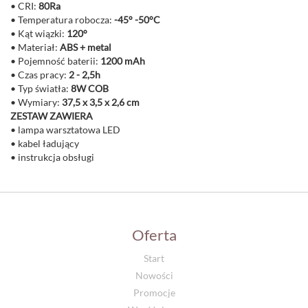
• CRI:
80Ra
• Temperatura robocza:
-45° -50°C
• Kąt wiązki:
120°
• Materiał:
ABS + metal
• Pojemność baterii:
1200 mAh
• Czas pracy:
2 - 2,5h
• Typ światła:
8W COB
• Wymiary:
37,5 x 3,5 x 2,6 cm
ZESTAW ZAWIERA
• lampa warsztatowa LED
• kabel ładujący
• instrukcja obsługi
Oferta
Start
Nowości
Promocje