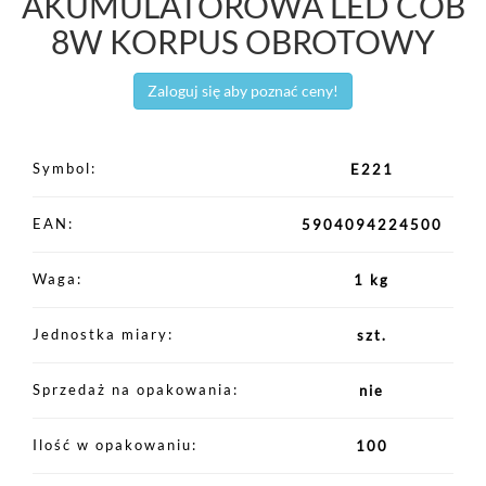
AKUMULATOROWA LED COB
8W KORPUS OBROTOWY
Zaloguj się aby poznać ceny!
Symbol
E221
EAN
5904094224500
Waga
1 kg
Jednostka miary
szt.
Sprzedaż na opakowania
nie
Ilość w opakowaniu
100