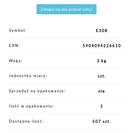
Zaloguj się aby poznać ceny!
Symbol
E308
EAN
5904094226610
Waga
3 kg
Jednostka miary
szt.
Sprzedaż na opakowania
nie
Ilość w opakowaniu
5
Dostępna ilość
507 szt.