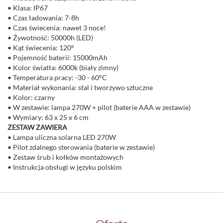
• Klasa: IP67
• Czas ładowania: 7-8h
• Czas świecenia: nawet 3 noce!
• Żywotność: 50000h (LED)
• Kąt świecenia: 120°
• Pojemność baterii: 15000mAh
• Kolor światła: 6000k (biały zimny)
• Temperatura pracy: -30 - 60°C
• Materiał wykonania: stal i tworzywo sztuczne
• Kolor: czarny
• W zestawie: lampa 270W + pilot (baterie AAA w zestawie)
• Wymiary: 63 x 25 x 6 cm
ZESTAW ZAWIERA
• Lampa uliczna solarna LED 270W
• Pilot zdalnego sterowania (baterie w zestawie)
• Zestaw śrub i kołków montażowych
• Instrukcja obsługi w języku polskim