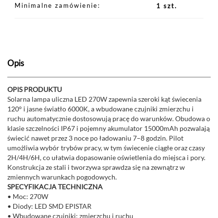
Minimalne zamówienie
1 szt.
Opis
OPIS PRODUKTU
Solarna lampa uliczna LED 270W zapewnia szeroki kąt świecenia
120° i jasne światło 6000K, a wbudowane czujniki zmierzchu i
ruchu automatycznie dostosowują pracę do warunków. Obudowa o
klasie szczelności IP67 i pojemny akumulator 15000mAh pozwalają
świecić nawet przez 3 noce po ładowaniu 7–8 godzin. Pilot
umożliwia wybór trybów pracy, w tym świecenie ciągłe oraz czasy
2H/4H/6H, co ułatwia dopasowanie oświetlenia do miejsca i pory.
Konstrukcja ze stali i tworzywa sprawdza się na zewnątrz w
zmiennych warunkach pogodowych.
SPECYFIKACJA TECHNICZNA
• Moc: 270W
• Diody: LED SMD EPISTAR
• Wbudowane czujniki: zmierzchu i ruchu