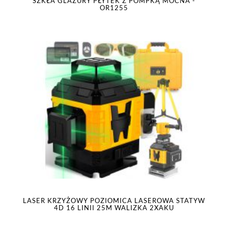
SZKŁA GLAZURY PŁYTEK Z POMPKĄ MOCNA -
OR1255
LASER KRZYŻOWY POZIOMICA LASEROWA STATYW
4D 16 LINII 25M WALIZKA 2XAKU