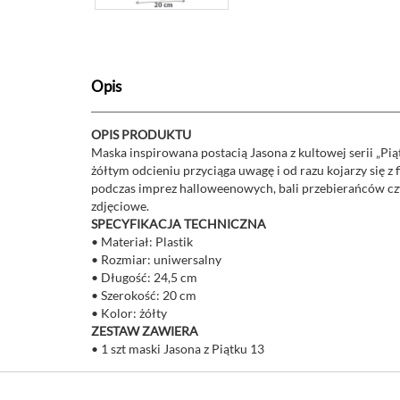
Opis
OPIS PRODUKTU
Maska inspirowana postacią Jasona z kultowej serii „Pi
żółtym odcieniu przyciąga uwagę i od razu kojarzy się 
podczas imprez halloweenowych, bali przebierańców czy
zdjęciowe.
SPECYFIKACJA TECHNICZNA
• Materiał: Plastik
• Rozmiar: uniwersalny
• Długość: 24,5 cm
• Szerokość: 20 cm
• Kolor: żółty
ZESTAW ZAWIERA
• 1 szt maski Jasona z Piątku 13