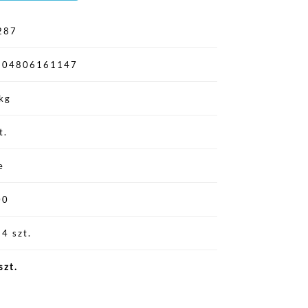
287
904806161147
kg
t.
e
00
4 szt.
szt.