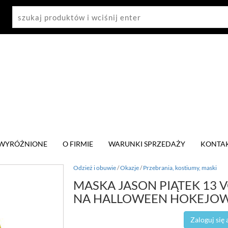
WYRÓŻNIONE
O FIRMIE
WARUNKI SPRZEDAŻY
KONTA
Odzież i obuwie
/
Okazje
/
Przebrania, kostiumy, maski
MASKA JASON PIĄTEK 13 
NA HALLOWEEN HOKEJOW
Zaloguj się