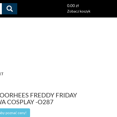
0.00 zł
Zobacz koszyk
KT
VOORHEES FREDDY FRIDAY
A COSPLAY -O287
 aby poznać ceny!