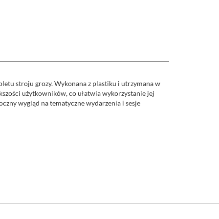
pletu stroju grozy. Wykonana z plastiku i utrzymana w
ększości użytkowników, co ułatwia wykorzystanie jej
oczny wygląd na tematyczne wydarzenia i sesje