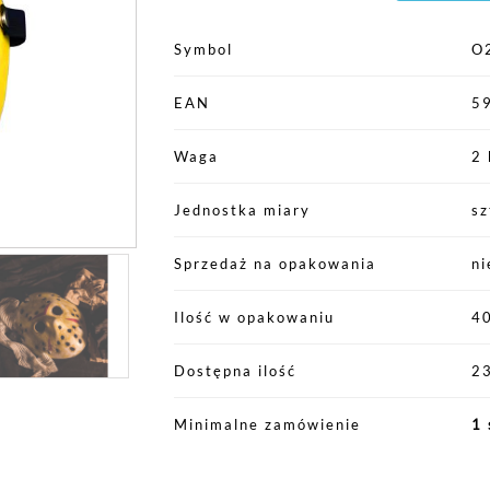
Symbol
O
EAN
5
Waga
2 
Jednostka miary
sz
Sprzedaż na opakowania
ni
Ilość w opakowaniu
4
Dostępna ilość
23
Minimalne zamówienie
1 