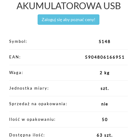
AKUMULATOROWA USB
Zaloguj się aby poznać ceny!
Symbol
S148
EAN
5904806166951
Waga
2 kg
Jednostka miary
szt.
Sprzedaż na opakowania
nie
Ilość w opakowaniu
50
Dostępna ilość
63 szt.