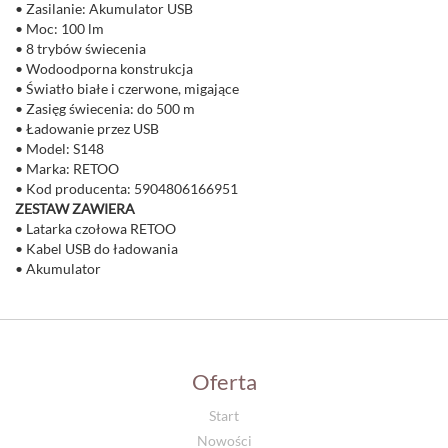
• Zasilanie: Akumulator USB
• Moc: 100 lm
• 8 trybów świecenia
• Wodoodporna konstrukcja
• Światło białe i czerwone, migające
• Zasięg świecenia: do 500 m
• Ładowanie przez USB
• Model: S148
• Marka: RETOO
• Kod producenta: 5904806166951
ZESTAW ZAWIERA
• Latarka czołowa RETOO
• Kabel USB do ładowania
• Akumulator
Oferta
Start
Nowości