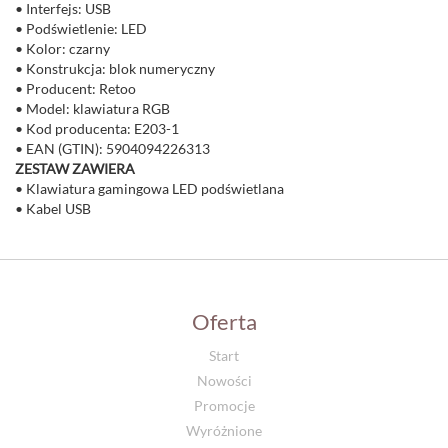
• Interfejs: USB
• Podświetlenie: LED
• Kolor: czarny
• Konstrukcja: blok numeryczny
• Producent: Retoo
• Model: klawiatura RGB
• Kod producenta: E203-1
• EAN (GTIN): 5904094226313
ZESTAW ZAWIERA
• Klawiatura gamingowa LED podświetlana
• Kabel USB
Oferta
Start
Nowości
Promocje
Wyróżnione