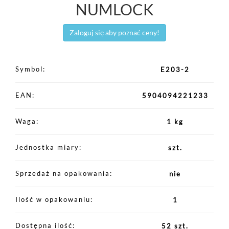
NUMLOCK
Zaloguj się aby poznać ceny!
Symbol
E203-2
EAN
5904094221233
Waga
1 kg
Jednostka miary
szt.
Sprzedaż na opakowania
nie
Ilość w opakowaniu
1
Dostępna ilość
52 szt.