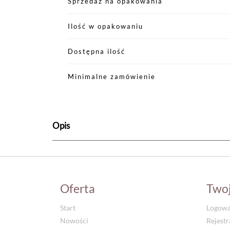
Sprzedaż na opakowania
Ilość w opakowaniu
Dostępna ilość
Minimalne zamówienie
Opis
Oferta
Two
Start
Logowa
Nowości
Rejestr