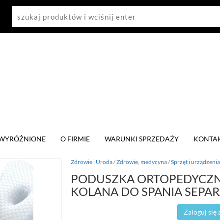
WYRÓŻNIONE
O FIRMIE
WARUNKI SPRZEDAŻY
KONTA
Zdrowie i Uroda
/
Zdrowie, medycyna
/
Sprzęt i urządzenia
PODUSZKA ORTOPEDYCZNA
KOLANA DO SPANIA SEPAR
Zaloguj się