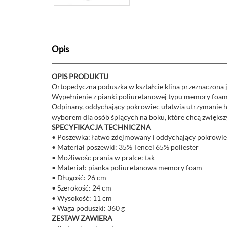
Opis
OPIS PRODUKTU
Ortopedyczna poduszka w kształcie klina przeznaczona j
Wypełnienie z pianki poliuretanowej typu memory foam 
Odpinany, oddychający pokrowiec ułatwia utrzymanie hi
wyborem dla osób śpiących na boku, które chcą zwiększ
SPECYFIKACJA TECHNICZNA
• Poszewka: łatwo zdejmowany i oddychający pokrowi
• Materiał poszewki: 35% Tencel 65% poliester
• Możliwośc prania w pralce: tak
• Materiał: pianka poliuretanowa memory foam
• Długość: 26 cm
• Szerokość: 24 cm
• Wysokość: 11 cm
• Waga poduszki: 360 g
ZESTAW ZAWIERA