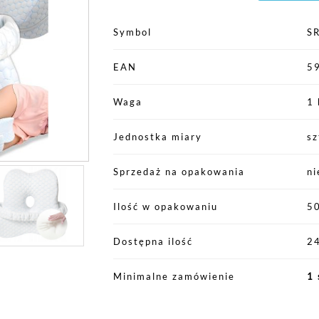
Symbol
S
EAN
5
Waga
1 
Jednostka miary
sz
Sprzedaż na opakowania
ni
Ilość w opakowaniu
5
Dostępna ilość
24
Minimalne zamówienie
1 