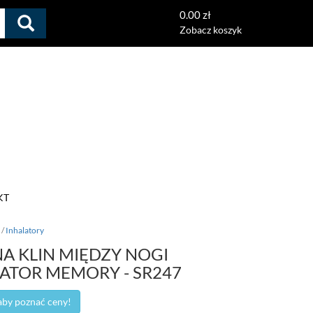
0.00 zł
Zobacz koszyk
KT
/
Inhalatory
 KLIN MIĘDZY NOGI
ATOR MEMORY - SR247
 aby poznać ceny!