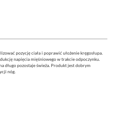
lizować pozycję ciała i poprawić ułożenie kręgosłupa.
edukcję napięcia mięśniowego w trakcie odpoczynku.
na długo pozostaje świeża. Produkt jest dobrym
cji nóg.