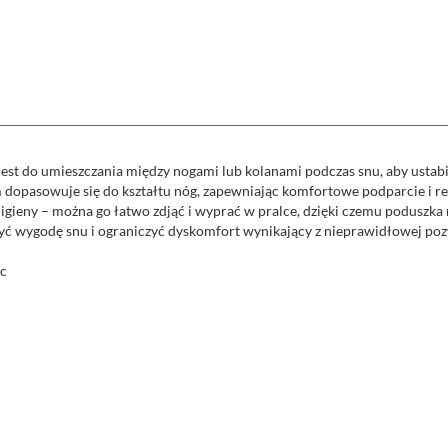
est do umieszczania między nogami lub kolanami podczas snu, aby ustabi
dopasowuje się do kształtu nóg, zapewniając komfortowe podparcie i r
gieny – można go łatwo zdjąć i wyprać w pralce, dzięki czemu poduszka 
yć wygodę snu i ograniczyć dyskomfort wynikający z nieprawidłowej pozy
ec