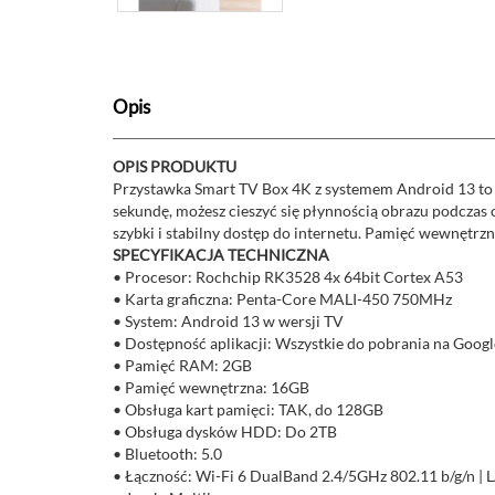
Opis
OPIS PRODUKTU
Przystawka Smart TV Box 4K z systemem Android 13 to d
sekundę, możesz cieszyć się płynnością obrazu podczas 
szybki i stabilny dostęp do internetu. Pamięć wewnętr
SPECYFIKACJA TECHNICZNA
• Procesor: Rochchip RK3528 4x 64bit Cortex A53
• Karta graficzna: Penta-Core MALI-450 750MHz
• System: Android 13 w wersji TV
• Dostępność aplikacji: Wszystkie do pobrania na Googl
• Pamięć RAM: 2GB
• Pamięć wewnętrzna: 16GB
• Obsługa kart pamięci: TAK, do 128GB
• Obsługa dysków HDD: Do 2TB
• Bluetooth: 5.0
• Łączność: Wi-Fi 6 DualBand 2.4/5GHz 802.11 b/g/n |