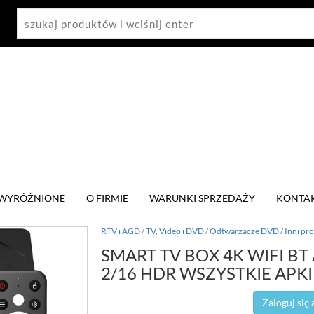
WYRÓŻNIONE
O FIRMIE
WARUNKI SPRZEDAŻY
KONTA
RTV i AGD
/
TV, Video i DVD
/
Odtwarzacze DVD
/
Inni pr
SMART TV BOX 4K WIFI B
2/16 HDR WSZYSTKIE APKI 
Zaloguj się