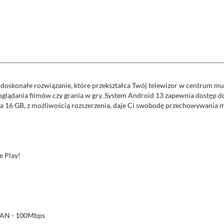
oskonałe rozwiązanie, które przekształca Twój telewizor w centrum mul
oglądania filmów czy grania w gry. System Android 13 zapewnia dostęp do
zna 16 GB, z możliwością rozszerzenia, daje Ci swobodę przechowywania 
e Play!
 LAN - 100Mbps