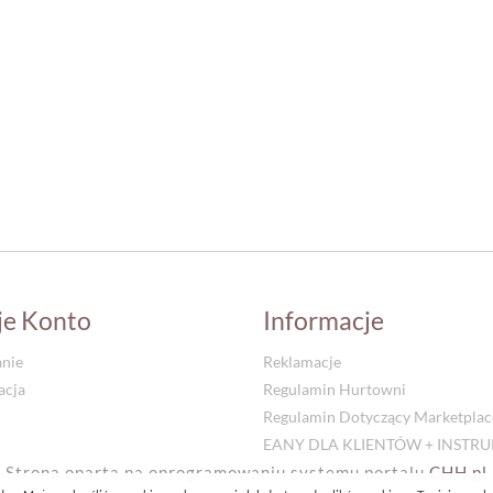
je Konto
Informacje
nie
Reklamacje
acja
Regulamin Hurtowni
Regulamin Dotyczący Marketplac
EANY DLA KLIENTÓW + INSTR
Strona oparta na oprogramowaniu systemu portalu
CHH.pl