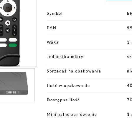
Symbol
E
EAN
5
Waga
1 
Jednostka miary
sz
Sprzedaż na opakowania
ni
Ilość w opakowaniu
4
Dostępna ilość
70
Minimalne zamówienie
1 