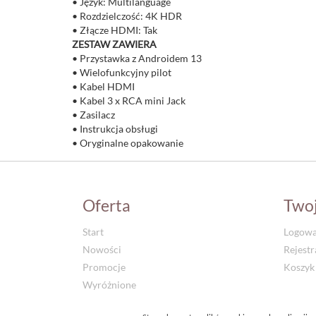
• Język: Multilanguage
• Rozdzielczość: 4K HDR
• Złącze HDMI: Tak
ZESTAW ZAWIERA
• Przystawka z Androidem 13
• Wielofunkcyjny pilot
• Kabel HDMI
• Kabel 3 x RCA mini Jack
• Zasilacz
• Instrukcja obsługi
• Oryginalne opakowanie
Oferta
Two
Start
Logowa
Nowości
Rejestr
Promocje
Koszyk
Wyróżnione