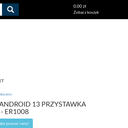
0.00 zł
Zobacz koszyk
KT
oducenci
T ANDROID 13 PRZYSTAWKA
- ER1008
 aby poznać ceny!