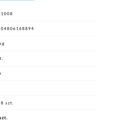
R1008
904806168894
kg
t.
e
0
8 szt.
szt.