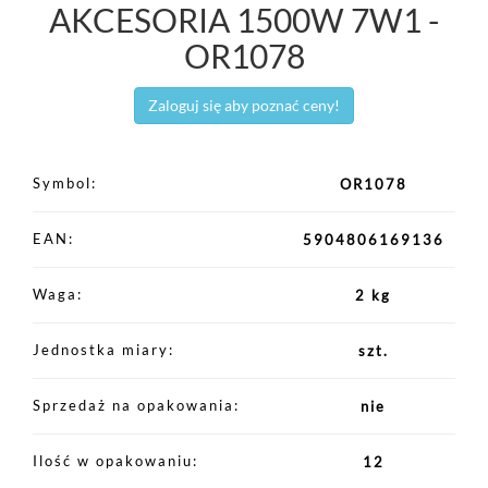
AKCESORIA 1500W 7W1 -
OR1078
Zaloguj się aby poznać ceny!
Symbol
OR1078
EAN
5904806169136
Waga
2 kg
Jednostka miary
szt.
Sprzedaż na opakowania
nie
Ilość w opakowaniu
12