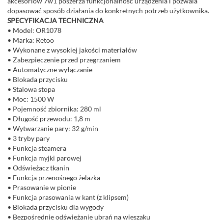
akcesoriów 7w1 poszerza funkcjonalność urządzenia i pozwala
dopasować sposób działania do konkretnych potrzeb użytkownika.
SPECYFIKACJA TECHNICZNA
• Model: OR1078
• Marka: Retoo
• Wykonane z wysokiej jakości materiałów
• Zabezpieczenie przed przegrzaniem
• Automatyczne wyłączanie
• Blokada przycisku
• Stalowa stopa
• Moc: 1500 W
• Pojemność zbiornika: 280 ml
• Długość przewodu: 1,8 m
• Wytwarzanie pary: 32 g/min
• 3 tryby pary
• Funkcja steamera
• Funkcja myjki parowej
• Odświeżacz tkanin
• Funkcja przenośnego żelazka
• Prasowanie w pionie
• Funkcja prasowania w kant (z klipsem)
• Blokada przycisku dla wygody
• Bezpośrednie odświeżanie ubrań na wieszaku