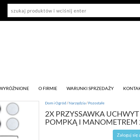
WYRÓŻNIONE
O FIRMIE
WARUNKI SPRZEDAŻY
KONTA
Dom i Ogród
/
Narzędzia
/
Pozostałe
2X PRZYSSAWKA UCHWYT 
POMPKĄ I MANOMETREM 
Zaloguj się