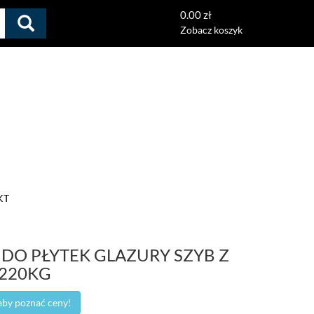
0.00 zł
Zobacz koszyk
KT
DO PŁYTEK GLAZURY SZYB Z
220KG
 aby poznać ceny!