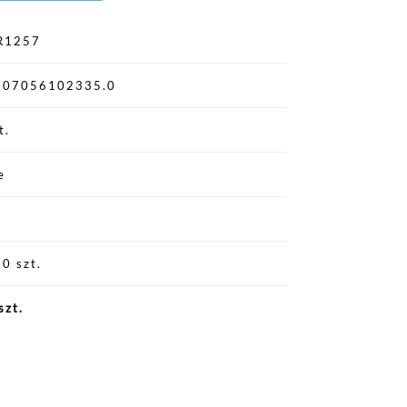
R1257
907056102335.0
t.
e
0 szt.
szt.