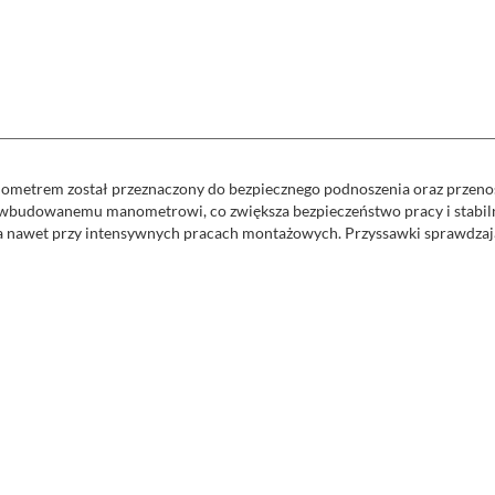
etrem został przeznaczony do bezpiecznego podnoszenia oraz przenosz
i wbudowanemu manometrowi, co zwiększa bezpieczeństwo pracy i stabil
nawet przy intensywnych pracach montażowych. Przyssawki sprawdzają s