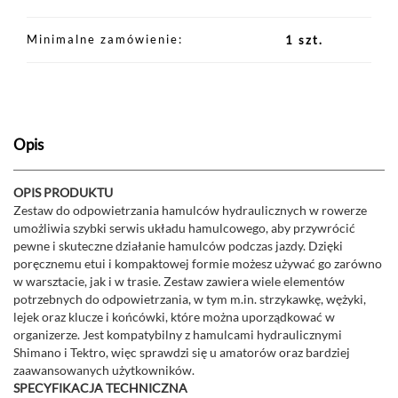
Minimalne zamówienie
1 szt.
Opis
OPIS PRODUKTU
Zestaw do odpowietrzania hamulców hydraulicznych w rowerze
umożliwia szybki serwis układu hamulcowego, aby przywrócić
pewne i skuteczne działanie hamulców podczas jazdy. Dzięki
poręcznemu etui i kompaktowej formie możesz używać go zarówno
w warsztacie, jak i w trasie. Zestaw zawiera wiele elementów
potrzebnych do odpowietrzania, w tym m.in. strzykawkę, wężyki,
lejek oraz klucze i końcówki, które można uporządkować w
organizerze. Jest kompatybilny z hamulcami hydraulicznymi
Shimano i Tektro, więc sprawdzi się u amatorów oraz bardziej
zaawansowanych użytkowników.
SPECYFIKACJA TECHNICZNA