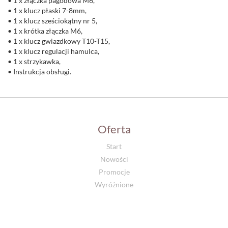
• 1 x złączka pagodowa M6,
• 1 x klucz płaski 7-8mm,
• 1 x klucz sześciokątny nr 5,
• 1 x krótka złączka M6,
• 1 x klucz gwiazdkowy T10-T15,
• 1 x klucz regulacji hamulca,
• 1 x strzykawka,
• Instrukcja obsługi.
Oferta
Start
Nowości
Promocje
Wyróżnione