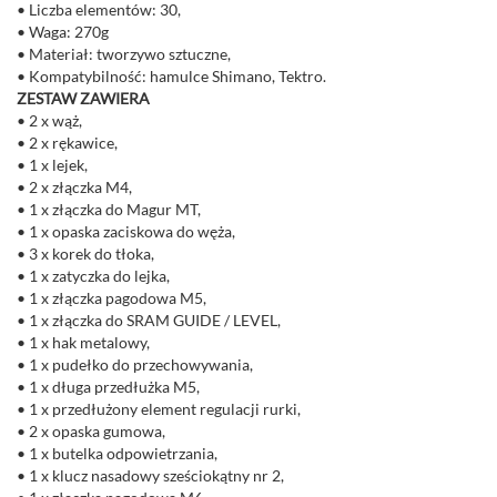
• Liczba elementów: 30,
• Waga: 270g
• Materiał: tworzywo sztuczne,
• Kompatybilność: hamulce Shimano, Tektro.
ZESTAW ZAWIERA
• 2 x wąż,
• 2 x rękawice,
• 1 x lejek,
• 2 x złączka M4,
• 1 x złączka do Magur MT,
• 1 x opaska zaciskowa do węża,
• 3 x korek do tłoka,
• 1 x zatyczka do lejka,
• 1 x złączka pagodowa M5,
• 1 x złączka do SRAM GUIDE / LEVEL,
• 1 x hak metalowy,
• 1 x pudełko do przechowywania,
• 1 x długa przedłużka M5,
• 1 x przedłużony element regulacji rurki,
• 2 x opaska gumowa,
• 1 x butelka odpowietrzania,
• 1 x klucz nasadowy sześciokątny nr 2,