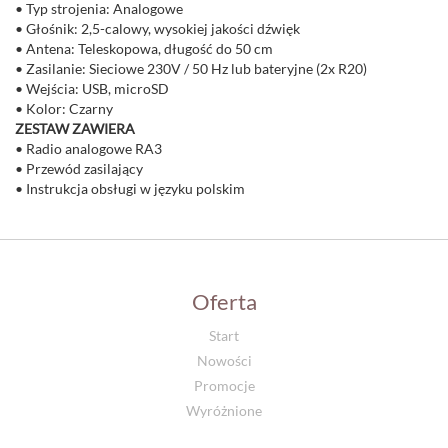
• Typ strojenia: Analogowe
• Głośnik: 2,5-calowy, wysokiej jakości dźwięk
• Antena: Teleskopowa, długość do 50 cm
• Zasilanie: Sieciowe 230V / 50 Hz lub bateryjne (2x R20)
• Wejścia: USB, microSD
• Kolor: Czarny
ZESTAW ZAWIERA
• Radio analogowe RA3
• Przewód zasilający
• Instrukcja obsługi w języku polskim
Oferta
Start
Nowości
Promocje
Wyróżnione