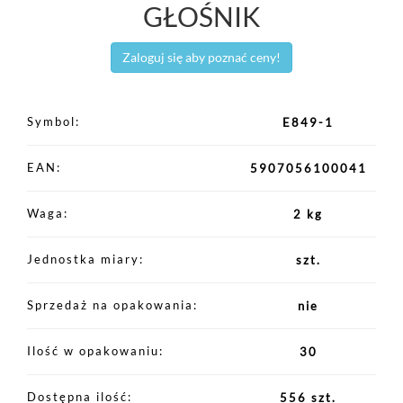
GŁOŚNIK
Zaloguj się aby poznać ceny!
Symbol
E849-1
EAN
5907056100041
Waga
2 kg
Jednostka miary
szt.
Sprzedaż na opakowania
nie
Ilość w opakowaniu
30
Dostępna ilość
556 szt.