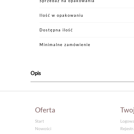
Sprzedaż na opakowania
Ilość w opakowaniu
Dostępna ilość
Minimalne zamówienie
Opis
Oferta
Two
Start
Logowa
Nowości
Rejestr