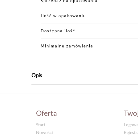
Sprzedaż na opakowania
Ilość w opakowaniu
Dostępna ilość
Minimalne zamówienie
Opis
Oferta
Two
Start
Logowa
Nowości
Rejestr