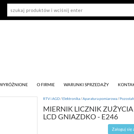
WYRÓŻNIONE
O FIRMIE
WARUNKI SPRZEDAŻY
KONTA
RTV i AGD
/
Elektronika
/
Aparatura pomiarowa
/
Pozostał
MIERNIK LICZNIK ZUŻYCI
LCD GNIAZDKO - E246
Zaloguj się