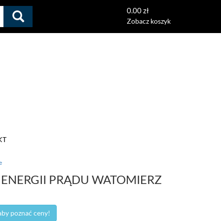
0.00 zł
Zobacz koszyk
KT
e
A ENERGII PRĄDU WATOMIERZ
 aby poznać ceny!