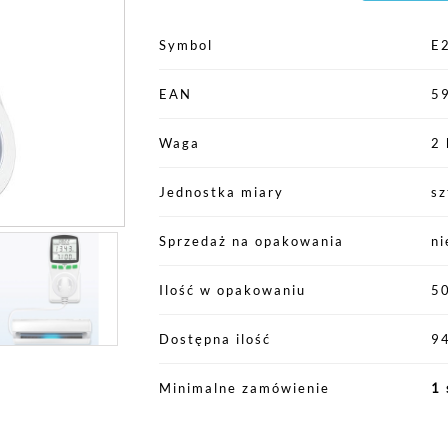
Symbol
E
EAN
5
Waga
2 
Jednostka miary
sz
Sprzedaż na opakowania
ni
Ilość w opakowaniu
5
Dostępna ilość
94
Minimalne zamówienie
1 