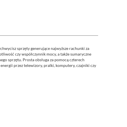
chwycisz sprzęty generujące najwyższe rachunki za
totliwość czy współczynnik mocy, a także sumaryczne
anego sprzętu. Prosta obsługa za pomocą czterech
ergii przez telewizory, pralki, komputery, czajniki czy