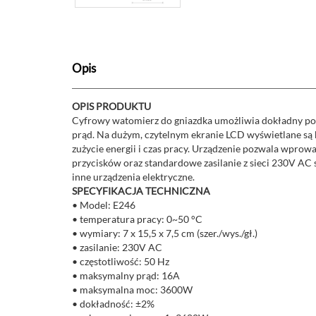
Opis
OPIS PRODUKTU
Cyfrowy watomierz do gniazdka umożliwia dokładny pomi
prąd. Na dużym, czytelnym ekranie LCD wyświetlane są k
zużycie energii i czas pracy. Urządzenie pozwala wprow
przycisków oraz standardowe zasilanie z sieci 230V AC s
inne urządzenia elektryczne.
SPECYFIKACJA TECHNICZNA
• Model: E246
• temperatura pracy: 0~50 °C
• wymiary: 7 x 15,5 x 7,5 cm (szer./wys./gł.)
• zasilanie: 230V AC
• częstotliwość: 50 Hz
• maksymalny prąd: 16A
• maksymalna moc: 3600W
• dokładność: ±2%