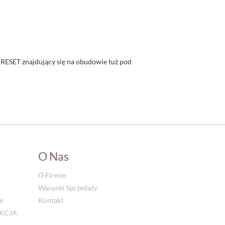
 RESET znajdujący się na obudowie tuż pod
O Nas
O Firmie
Warunki Sprzedaży
e
Kontakt
UKCJA