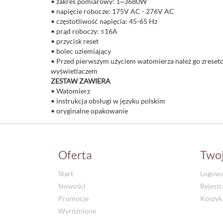
• zakres pomiarowy: 1~3680W
• napięcie robocze: 175V AC - 276V AC
• częstotliwość napięcia: 45-65 Hz
• prąd roboczy: ≤16A
• przycisk reset
• bolec uziemiający
• Przed pierwszym użyciem watomierza należ go zreseto
wyświetlaczem
ZESTAW ZAWIERA
• Watomierz
• instrukcja obsługi w języku polskim
• oryginalne opakowanie
Oferta
Two
Start
Logowa
Nowości
Rejestr
Promocje
Koszyk
Wyróżnione