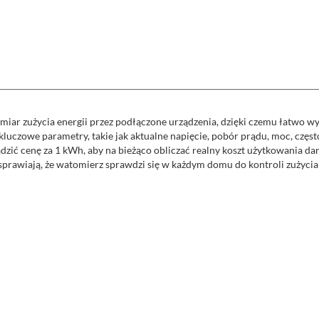
ar zużycia energii przez podłączone urządzenia, dzięki czemu łatwo wy
luczowe parametry, takie jak aktualne napięcie, pobór prądu, moc, częs
adzić cenę za 1 kWh, aby na bieżąco obliczać realny koszt użytkowania d
prawiają, że watomierz sprawdzi się w każdym domu do kontroli zużycia en