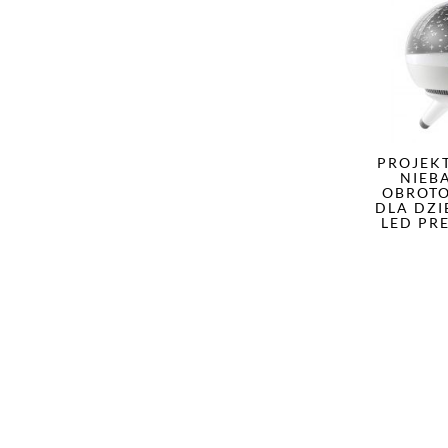
PROJEK
NIEB
OBROT
DLA DZI
LED PR