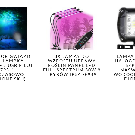
TOR GWIAZD
3X LAMPA DO
LAMPA
A LAMPKA
WZROSTU UPRAWY
HALOGE
ED USB PILOT
ROŚLIN PANEL LED
SZ
E795-1
FULL SPECTRUM 30W 9
NAŚW
CZASOWO
TRYBÓW IP54 -E949
WODOO
IONE SKU)
DIO