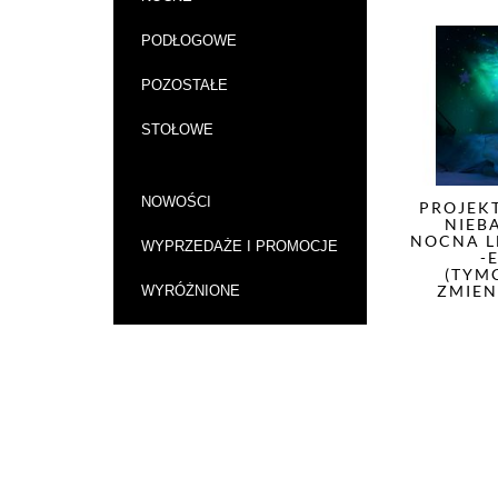
PODŁOGOWE
POZOSTAŁE
STOŁOWE
NOWOŚCI
PROJEK
NIEB
NOCNA L
WYPRZEDAŻE I PROMOCJE
-
(TYM
ZMIEN
WYRÓŻNIONE