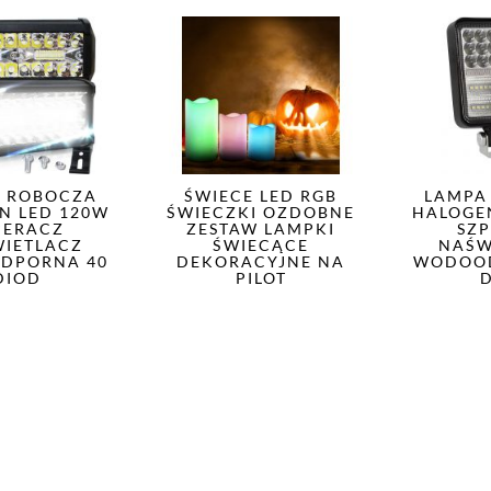
 ROBOCZA
ŚWIECE LED RGB
LAMPA
N LED 120W
ŚWIECZKI OZDOBNE
HALOGE
PERACZ
ZESTAW LAMPKI
SZ
IETLACZ
ŚWIECĄCE
NAŚW
DPORNA 40
DEKORACYJNE NA
WODOO
DIOD
PILOT