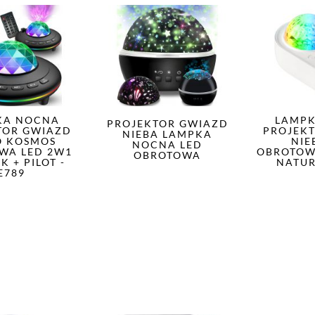
KA NOCNA
LAMP
PROJEKTOR GWIAZD
TOR GWIAZD
PROJEK
NIEBA LAMPKA
O KOSMOS
NIE
NOCNA LED
WA LED 2W1
OBROTOW
OBROTOWA
K + PILOT -
NATUR
E789