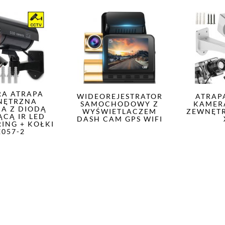
A ATRAPA
WIDEOREJESTRATOR
ATRAP
NĘTRZNA
SAMOCHODOWY Z
KAMER
NA Z DIODĄ
WYŚWIETLACZEM
ZEWNĘT
ĄCĄ IR LED
DASH CAM GPS WIFI
ING + KOŁKI
E057-2